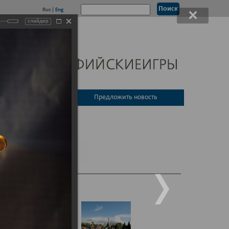
Rus
|
Eng
слайдер
 совет России
Предложить новость