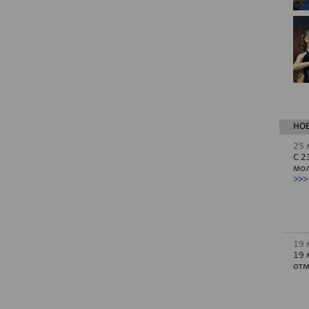
НО
25 
С 2
мол
>>>
19 
19 
отм