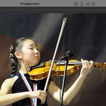
Координаты
народный Дельфийский комитет
Национальный Дельфийский
ТОГАЛЕРЕЯ
сьмые молодежные Дельфийские игры России