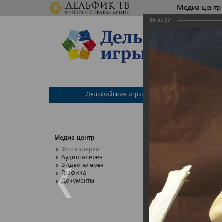
Медиа-центр
36
из
37
Дельфийские игры
Между
Медиа-центр
ФО
Фотогалерея
Аудиогалерея
Видеогалерея
Графика
Во
Документы