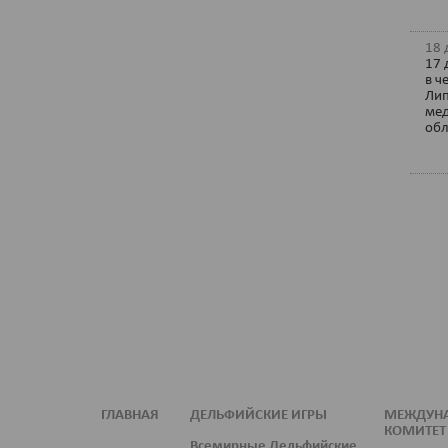
18 
17 
в ч
Лип
мед
обл
ГЛАВНАЯ
ДЕЛЬФИЙСКИЕ ИГРЫ
МЕЖДУН
КОМИТЕТ
Всемирные Дельфийские